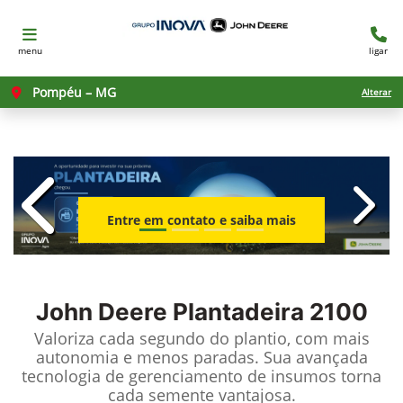
menu
ligar
Pompéu – MG
Alterar
templates.template-01.components.c
templ
Entre em contato e saiba mais
John Deere
Plantadeira 2100