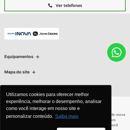
Ver telefones
Equipamentos
Utilizamos cookies para oferecer melhor
Mapa do site
experiência, melhorar o desempenho, analisar
como você interage em nosso site e
Política de privacidade
Política de PLD
Para otimizar sua experiência durante a navegação, fazemos uso de nossa
personalizar conteúdo.
Saiba mais
política de cookies e para proteger seus dados pessoais respeitamos
nossa
política de privacidade
. Ao seguir com a navegação e visita você