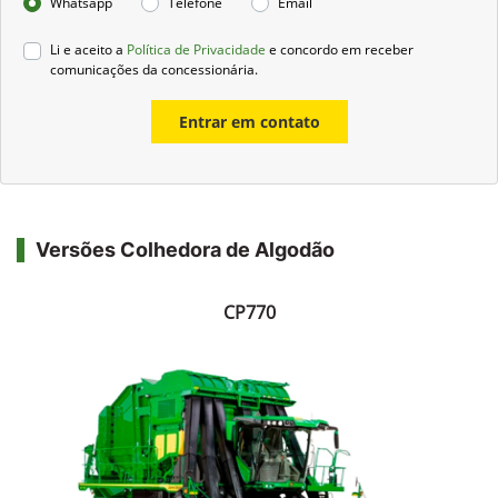
Financiamento?
Negociar usado
Preferência de contato:
Whatsapp
Telefone
Email
Li e aceito a
Política de Privacidade
e concordo em receber
comunicações da concessionária.
Entrar em contato
Versões Colhedora de Algodão
CP770