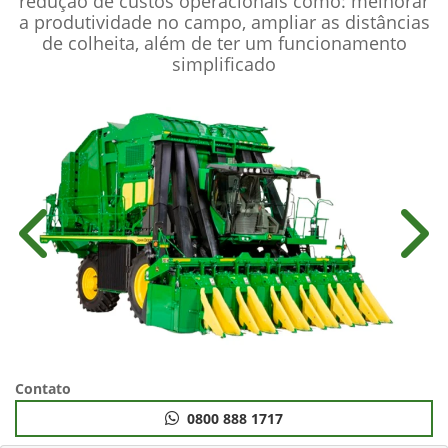
Algodão
A Colhedora de Algodão CP770 com o sistema de
enfardamento cilíndrico traz benefícios para a
redução de custos operacionais como: melhorar
a produtividade no campo, ampliar as distâncias
de colheita, além de ter um funcionamento
simplificado
Anterior
Próx