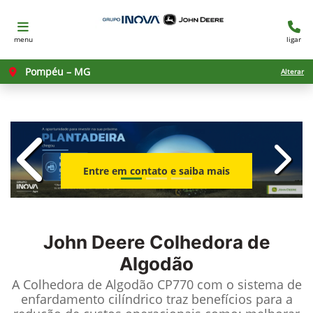
menu
ligar
Pompéu – MG
Alterar
templates.template-01.components.c
templ
Entre em contato e saiba mais
John Deere
Colhedora de