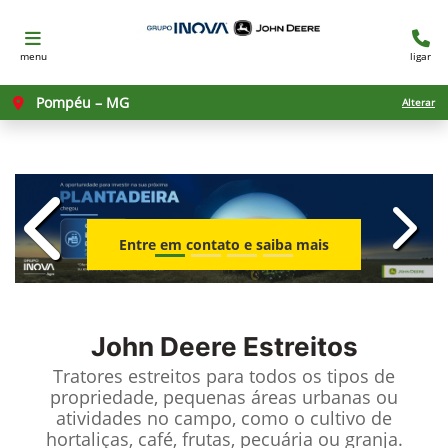
menu
ligar
Pompéu – MG
Alterar
templates.template-01.components.c
templ
Entre em contato e saiba mais
John Deere
Estreitos