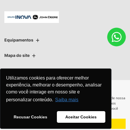
Ver telefones
Equipamentos
Utilizamos cookies para oferecer melhor
Mapa do site
experiência, melhorar o desempenho, analisar
como você interage em nosso site e
Política de privacidade
Política de PLD
Para otimizar sua experiência durante a navegação, fazemos uso de nossa
personalizar conteúdo.
Saiba mais
política de cookies e para proteger seus dados pessoais respeitamos
nossa
política de privacidade
. Ao seguir com a navegação e visita você
concorda com nossas políticas.
Recusar Cookies
Aceitar Cookies
Aceitar
Recusar