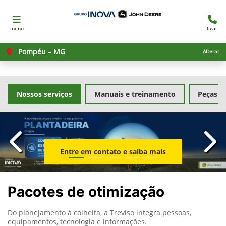
menu
ligar
Pompéu – MG
Alterar
Nossos serviços
Manuais e treinamento
Peças
templates.template-01.components.carousel.texts.con
temp
Entre em contato e saiba mais
Pacotes de otimização
Do planejamento à colheita, a Treviso integra pessoas,
equipamentos, tecnologia e informações.