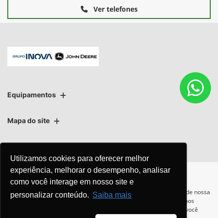
Ver telefones
Equipamentos
Utilizamos cookies para oferecer melhor
Mapa do site
experiência, melhorar o desempenho, analisar
como você interage em nosso site e
Política de privacidade
Política de PLD
Para otimizar sua experiência durante a navegação, fazemos uso de nossa
personalizar conteúdo.
Saiba mais
política de cookies e para proteger seus dados pessoais respeitamos
nossa
política de privacidade
. Ao seguir com a navegação e visita você