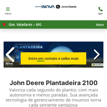
menu
ligar
Gov. Valadares – MG
Alterar
templates.template-01.components.c
templ
Entre em contato e saiba mais
John Deere
Plantadeira 2100