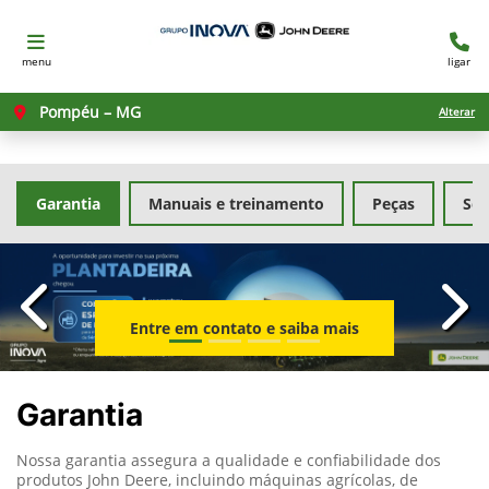
menu
ligar
Pompéu – MG
Alterar
Garantia
Manuais e treinamento
Peças
Ser
templates.template-01.components.carousel.texts.con
temp
Entre em contato e saiba mais