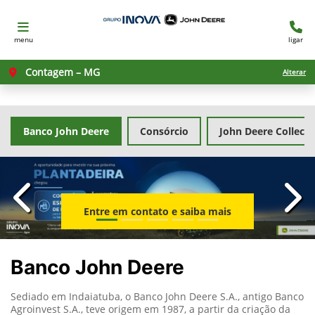
menu
ligar
Contagem – MG
Alterar
Banco John Deere
Consórcio
John Deere Collecti
templates.template-01.components.carousel.texts.con
temp
Entre em contato e saiba mais
Banco John Deere
Sediado em Indaiatuba, o Banco John Deere S.A., antigo Banco
Agroinvest S.A., teve origem em 1987, a partir da criação da