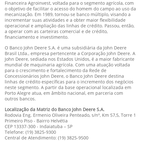
Financeira Agroinvest, voltada para o segmento agrícola, com
o objetivo de facilitar o acesso do homem do campo ao uso da
mecanização. Em 1989, tornou-se banco múltiplo, visando a
incrementar suas atividades e a obter maior flexibilidade
operacional e ampliação das linhas de crédito. Passou, então,
a operar com as carteiras comercial e de crédito,
financiamento e investimento.
O Banco John Deere S.A. é uma subsidiária da John Deere
Brasil Ltda., empresa pertencente a Corporação John Deere. A
John Deere, sediada nos Estados Unidos, é a maior fabricante
mundial de maquinaria agrícola. Com uma atuação voltada
para o crescimento e fortalecimento da Rede de
Concessionários John Deere, o Banco John Deere destina
linhas de crédito específicas para o incremento dos negócios
neste segmento. A partir da base operacional localizada em
Porto Alegre atua, em âmbito nacional, em parceria com
outros bancos.
Localização da Matriz do Banco John Deere S.A.
Rodovia Eng. Ermenio Oliveira Penteado, s/nº, Km 57,5, Torre 1
Primeiro Piso - Bairro Helvétia
CEP 13337-300 - Indaiatuba – SP
Telefone: (19) 3825-9300
Central de Atendimento: (19) 3825-9500