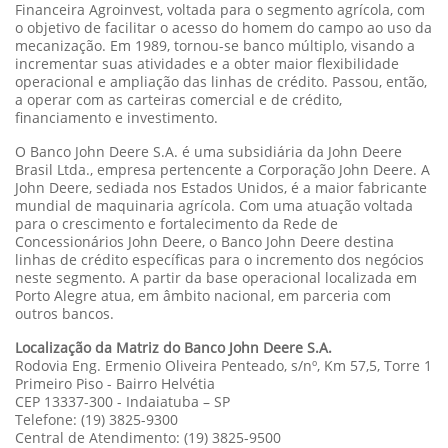
Financeira Agroinvest, voltada para o segmento agrícola, com
o objetivo de facilitar o acesso do homem do campo ao uso da
mecanização. Em 1989, tornou-se banco múltiplo, visando a
incrementar suas atividades e a obter maior flexibilidade
operacional e ampliação das linhas de crédito. Passou, então,
a operar com as carteiras comercial e de crédito,
financiamento e investimento.
O Banco John Deere S.A. é uma subsidiária da John Deere
Brasil Ltda., empresa pertencente a Corporação John Deere. A
John Deere, sediada nos Estados Unidos, é a maior fabricante
mundial de maquinaria agrícola. Com uma atuação voltada
para o crescimento e fortalecimento da Rede de
Concessionários John Deere, o Banco John Deere destina
linhas de crédito específicas para o incremento dos negócios
neste segmento. A partir da base operacional localizada em
Porto Alegre atua, em âmbito nacional, em parceria com
outros bancos.
Localização da Matriz do Banco John Deere S.A.
Rodovia Eng. Ermenio Oliveira Penteado, s/nº, Km 57,5, Torre 1
Primeiro Piso - Bairro Helvétia
CEP 13337-300 - Indaiatuba – SP
Telefone: (19) 3825-9300
Central de Atendimento: (19) 3825-9500