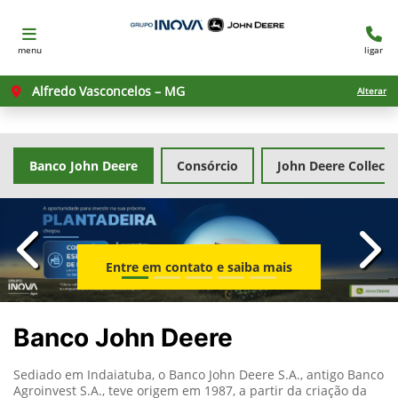
menu
ligar
Alfredo Vasconcelos – MG
Alterar
Banco John Deere
Consórcio
John Deere Collecti
templates.template-01.components.carousel.texts.con
temp
Entre em contato e saiba mais
Banco John Deere
Sediado em Indaiatuba, o Banco John Deere S.A., antigo Banco
Agroinvest S.A., teve origem em 1987, a partir da criação da