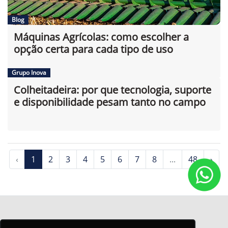
Blog
Máquinas Agrícolas: como escolher a
opção certa para cada tipo de uso
Grupo Inova
Colheitadeira: por que tecnologia, suporte
e disponibilidade pesam tanto no campo
‹
1
2
3
4
5
6
7
8
...
48
›