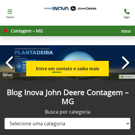
menu
ligar
Contagem – MG
Alterar
templates.template-01.components.carousel.texts.con
temp
Entre em contato e saiba mais
Blog Inova John Deere Contagem –
MG