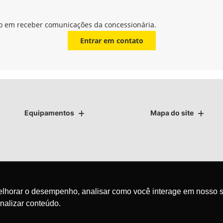
o em receber comunicações da concessionária.
Entrar em contato
Equipamentos
Mapa do site
melhorar o desempenho, analisar como você interage em nosso s
as.
nalizar conteúdo.
avegação, fazemos uso de nossa política de cookies e para proteger
olítica de privacidade
. Ao seguir com a navegação e visita você