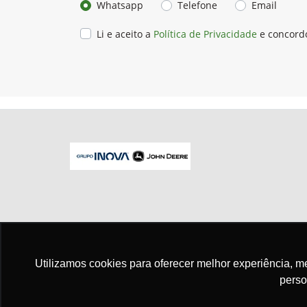
Preferência de contato:
Whatsapp
Telefone
Email
Li e aceito a
Política de Privacidade
e concord
Utilizamos cookies para oferecer melhor experiência, 
No trânsito, enxergar o outro salva vid
perso
Para otimizar sua experiência durante a n
seus dados pessoais respeitamos nossa
p
concorda com nossas políticas.