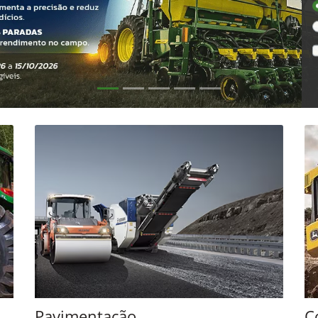
P
exts.control_prev