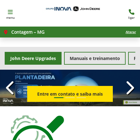
menu
ligar
Contagem – MG
Alterar
John Deere Upgrades
Manuais e treinamento
Pe
templates.template-01.components.carousel.texts.con
temp
Entre em contato e saiba mais