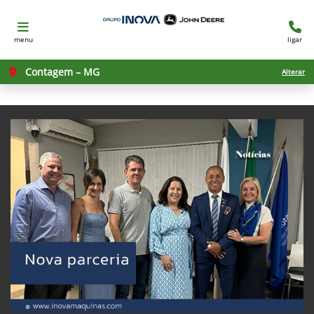
menu
ligar
Contagem – MG
Alterar