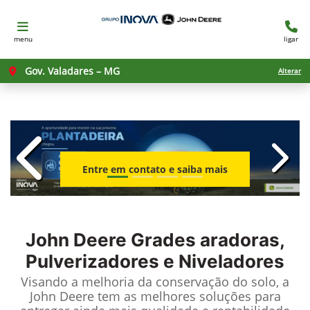
menu
ligar
Gov. Valadares – MG
Alterar
templates.template-01.components.c
templ
Entre em contato e saiba mais
John Deere
Grades aradoras,
Pulverizadores e Niveladores
Visando a melhoria da conservação do solo, a
John Deere tem as melhores soluções para