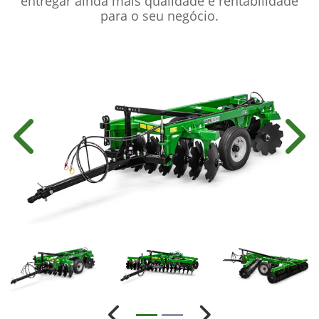
entregar ainda mais qualidade e rentabilidade
para o seu negócio.
Anterior
Próx