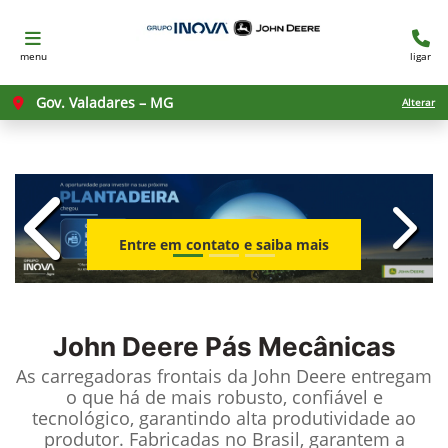
menu
ligar
Gov. Valadares – MG
Alterar
templates.template-01.components.c
templ
Entre em contato e saiba mais
John Deere
Pás Mecânicas
As carregadoras frontais da John Deere entregam
o que há de mais robusto, confiável e
tecnológico, garantindo alta produtividade ao
produtor. Fabricadas no Brasil, garantem a