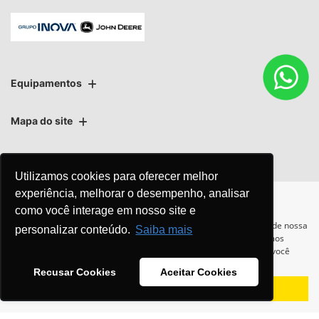
Equipamentos
Mapa do site
Política de privacidade
Política de PLD
Utilizamos cookies para oferecer melhor
experiência, melhorar o desempenho, analisar
como você interage em nosso site e
Para otimizar sua experiência durante a navegação, fazemos uso de nossa
personalizar conteúdo.
Saiba mais
política de cookies e para proteger seus dados pessoais respeitamos
No trânsito, enxergar o outro
nossa
política de privacidade
. Ao seguir com a navegação e visita você
salva vidas.
concorda com nossas políticas.
Recusar Cookies
Aceitar Cookies
Aceitar
Recusar
Desenvolvido pela DEALERSPACE ® Direitos Reservados.