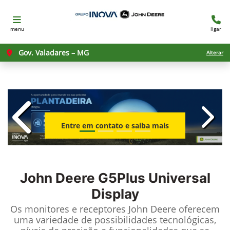
menu
ligar
Gov. Valadares – MG
Alterar
templates.template-01.components.c
templ
Entre em contato e saiba mais
John Deere
G5Plus Universal
Display
Os monitores e receptores John Deere oferecem
uma variedade de possibilidades tecnológicas,