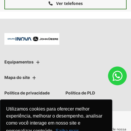
Ver telefones
Equipamentos
Mapa do site
Política de privacidade
Política de PLD
Utilizamos cookies para oferecer melhor
experiência, melhorar o desempenho, analisar
como você interage em nosso site e
No trânsito, enxergar o outro
Para otimizar sua experiência durante a navegação, fazemos uso de nossa
personalizar conteúdo.
Saiba mais