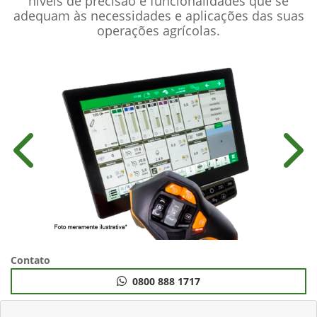
níveis de precisão e funcionalidades que se
adequam às necessidades e aplicações das suas
operações agrícolas.
Anterior
Próx
Contato
0800 888 1717