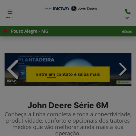
menu
ligar
Pouso Alegre - MG
Alterar
templates.template-01.components.c
templ
Entre em contato e saiba mais
John Deere
Série 6M