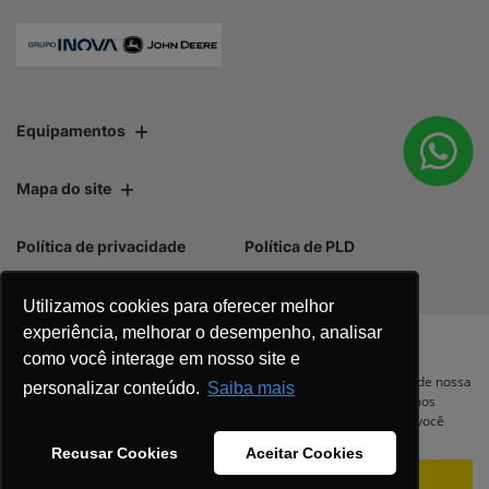
Ver telefones
Equipamentos
Mapa do site
Utilizamos cookies para oferecer melhor
experiência, melhorar o desempenho, analisar
Política de privacidade
Política de PLD
como você interage em nosso site e
Para otimizar sua experiência durante a navegação, fazemos uso de nossa
personalizar conteúdo.
Saiba mais
política de cookies e para proteger seus dados pessoais respeitamos
nossa
política de privacidade
. Ao seguir com a navegação e visita você
concorda com nossas políticas.
Recusar Cookies
Aceitar Cookies
No trânsito, enxergar o outro salva
Aceitar
Recusar