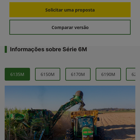
Mais conectividade com Operations Center
FICHA TÉCNICA
Solicitar uma proposta
Comparar versão
Informações sobre Série 6M
6135M
6150M
6170M
6190M
621