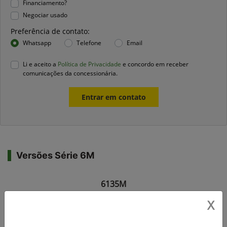
Financiamento?
Negociar usado
Preferência de contato:
Whatsapp
Telefone
Email
Li e aceito a
Política de Privacidade
e concordo em receber
comunicações da concessionária.
Entrar em contato
Versões Série 6M
X