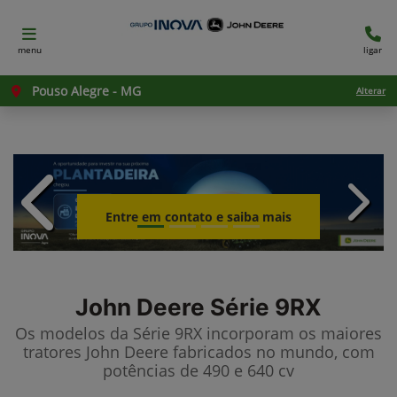
menu
ligar
Pouso Alegre - MG
Alterar
templates.template-01.components.c
templ
Entre em contato e saiba mais
John Deere
Série 9RX
Os modelos da Série 9RX incorporam os maiores
tratores John Deere fabricados no mundo, com
potências de 490 e 640 cv