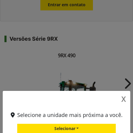
Entrar em contato
Versões Série 9RX
9RX 490
Ne
X
Selecione a unidade mais próxima a você.
Selecionar