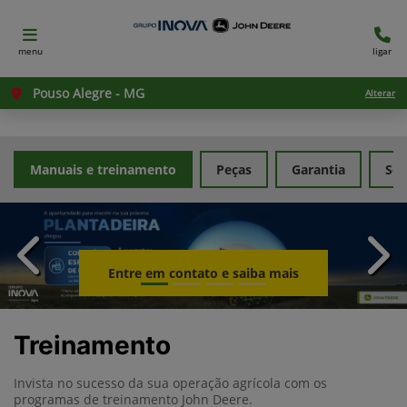
menu
ligar
Pouso Alegre - MG
Alterar
Manuais e treinamento
Peças
Garantia
Ser
templates.template-01.components.carousel.texts.con
temp
Entre em contato e saiba mais
Treinamento
Invista no sucesso da sua operação agrícola com os
programas de treinamento John Deere.