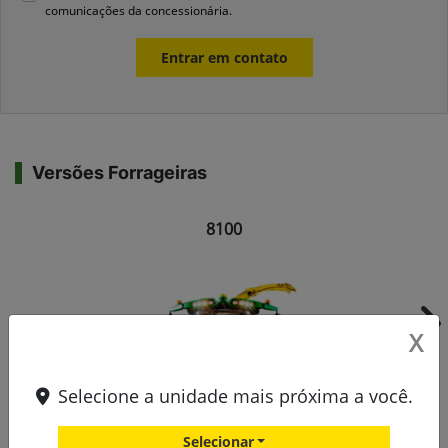
comunicações da concessionária.
Entrar em contato
Versões Forrageiras
8100
Ne
X
Selecione a unidade mais próxima a você.
Selecionar