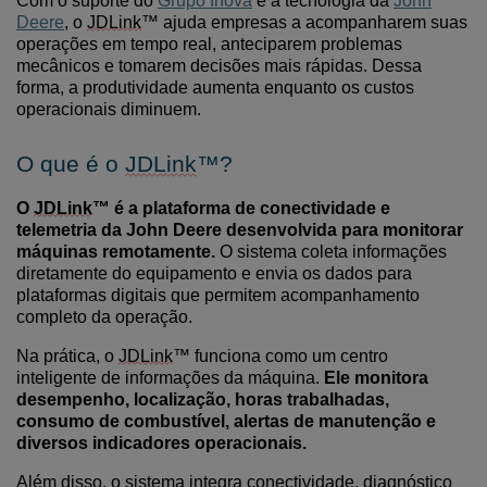
Com o suporte do
Grupo Inova
e a tecnologia da
John
Deere
, o
JDLink
™ ajuda empresas a acompanharem suas
operações em tempo real, anteciparem problemas
mecânicos e tomarem decisões mais rápidas. Dessa
forma, a produtividade aumenta enquanto os custos
operacionais diminuem.
O que é o
JDLink
™?
O
JDLink
™ é a plataforma de conectividade e
telemetria da John Deere desenvolvida para monitorar
máquinas remotamente.
O sistema coleta informações
diretamente do equipamento e envia os dados para
plataformas digitais que permitem acompanhamento
completo da operação.
Na prática, o
JDLink
™ funciona como um centro
inteligente de informações da máquina.
Ele monitora
desempenho, localização, horas trabalhadas,
consumo de combustível, alertas de manutenção e
diversos indicadores operacionais.
Além disso, o sistema integra conectividade, diagnóstico