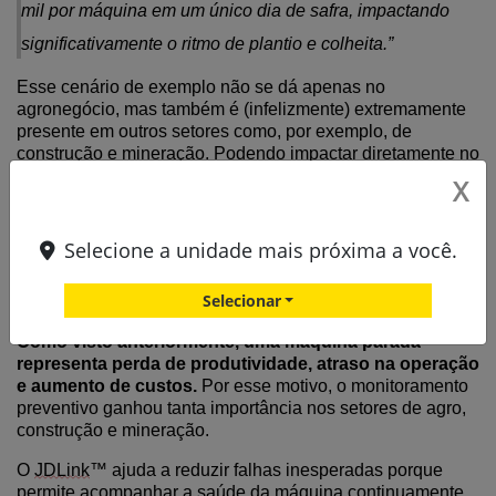
mil por máquina em um único dia de safra, impactando
significativamente o ritmo de plantio e colheita.
”
Esse cenário de exemplo não
se dá
apenas no
agronegócio, mas também é (infelizmente) extremamente
presente
em outros setores como, por exemplo, de
construção e mineração. Podendo impactar diretamente no
aumento de
tempo ocioso, menor prod
utividade
e
X
consequentemente perda monetária.
Selecione a unidade mais próxima a você.
Menos máquina parada, mais
produtividade
Selecionar
Como visto anteriormente, u
ma máquina parada
representa perda de produtividade, atraso na operação
e aumento de custos.
Por esse motivo, o monitoramento
preventivo ganhou tanta importância nos setores de agro,
construção e mineração.
O
JDLink
™ ajuda a reduzir falhas inesperadas porque
permite acompanhar a saúde da máquina continuamente.