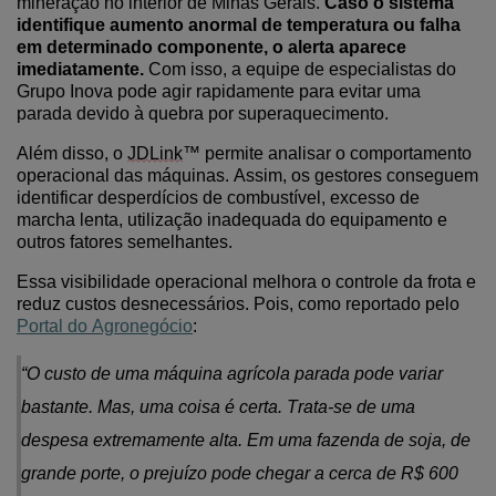
mineração no interior de Minas Gerais.
Caso o sistema
identifique aumento anormal de temperatura ou falha
em determinado componente, o alerta aparece
imediatamente.
Com isso,
a equipe de especialistas do
Grupo Inova pode agir rapidamente para evitar uma
parada
devido
à
quebra por superaquecimento.
Além disso, o
JDLink
™ permite analisar o comportamento
operacional das máquinas. Assim,
os
gestores conseguem
identificar desperdícios de combustível, excesso de
marcha lenta
,
utilização inadequada do equipamento
e
outros fatores semelhantes
.
Essa visibilidade operacional melhora o controle da frota e
reduz custos desnecessários.
Pois, como reportado pelo
Portal do Agronegócio
:
“
O custo de uma máquina agrícola parada pode variar
bastante. Mas, uma coisa é certa. Trata-se de uma
despesa extremamente alta. Em uma fazenda de soja, de
grande porte, o prejuízo pode chegar a cerca de R$ 600