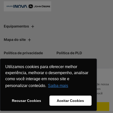
Equipamentos
Mapa do site
Política de privacidade
Política de PLD
Utilizamos cookies para oferecer melhor
experiência, melhorar o desempenho, analisar
como você interage em nosso site e
No trânsito, enxergar o outro salva
Para otimizar sua experiência durante a navegação, fazemos uso de nossa
personalizar conteúdo.
Saiba mais
política de cookies e para proteger seus dados pessoais respeitamos
vidas.
nossa
política de privacidade
. Ao seguir com a navegação e visita você
concorda com nossas políticas.
Recusar Cookies
Aceitar Cookies
Aceitar
Recusar
Desenvolvido pela DEALERSPACE ® Direitos Reservados.