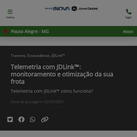
menu
ligar
Pouso Alegre - MG
Alterar
Tratores, Escavadeiras, JDLink™
Telemetria com JDLink™:
monitoramento e otimização da sua
frota
Telemetria com JDLink™ como funciona?
Data da postagem: 22/05/2026