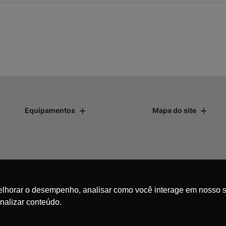
Equipamentos
Mapa do site
as.
melhorar o desempenho, analisar como você interage em nosso s
nalizar conteúdo.
avegação, fazemos uso de nossa política de cookies e para proteger
olítica de privacidade
. Ao seguir com a navegação e visita você
Desenvolvido pela DEALERSPACE ® Direitos Reservados.