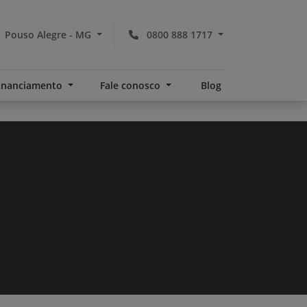
Pouso Alegre - MG
0800 888 1717
financiamento
Fale conosco
Blog