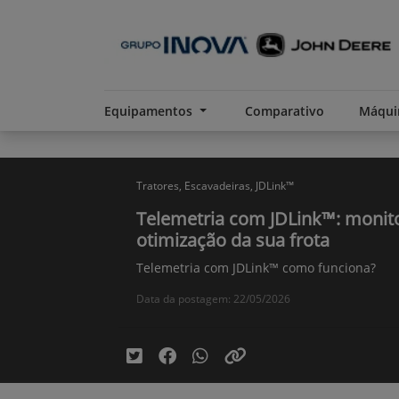
Equipamentos
Comparativo
Máqui
Tratores, Escavadeiras, JDLink™
Telemetria com JDLink™: moni
otimização da sua frota
Telemetria com JDLink™ como funciona?
Data da postagem: 22/05/2026