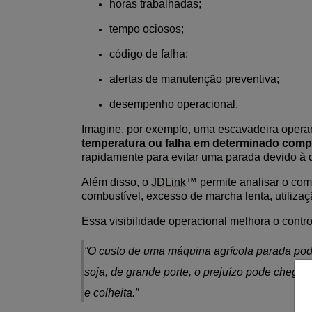
horas trabalhadas;
tempo ociosos;
código de falha;
alertas de manutenção preventiva;
desempenho operacional.
Imagine, por exemplo, uma escavadeira opera
temperatura ou falha em determinado compo
rapidamente para evitar uma parada
devido
à
q
Além disso, o
JDLink
™ permite analisar o co
combustível, excesso de marcha lenta
,
utiliz
Essa visibilidade operacional melhora o contro
“
O custo de uma máquina agrícola parada pod
soja, de grande porte, o prejuízo pode chegar
e colheita.
”