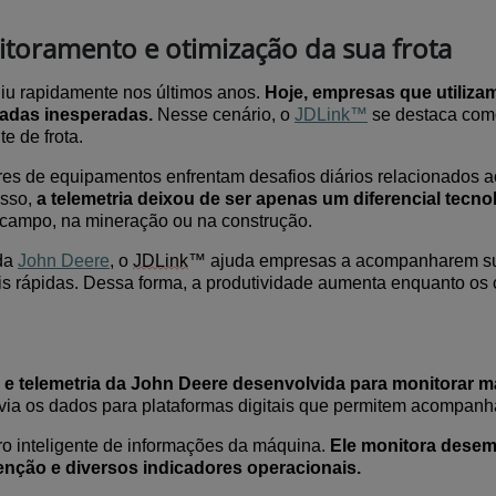
toramento e otimização da sua frota
iu rapidamente nos últimos anos.
Hoje, empresas que utiliz
radas inesperadas.
Nesse cenário, o
JDLink
™
se destaca com
e de frota.
res de equipamentos enfrentam desafios diários relacionados
isso,
a telemetria deixou de ser apenas um diferencial tecn
 campo, na mineração ou na construção.
 da
John Deere
, o
JDLink
™ ajuda empresas a acompanharem su
 rápidas. Dessa forma, a produtividade aumenta enquanto os 
e e telemetria da John Deere desenvolvida para monitorar 
via os dados para plataformas digitais que permitem acompan
o inteligente de informações da máquina.
Ele monitora desem
nção e diversos indicadores operacionais.