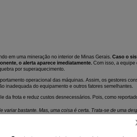
ndo em uma mineração no interior de Minas Gerais.
Caso o sis
nente, o alerta aparece imediatamente.
Com isso,
a equipe 
uebra por superaquecimento.
mportamento operacional das máquinas. Assim,
os
gestores con
ação inadequada do equipamento
e outros fatores semelhantes
.
le da frota e reduz custos desnecessários.
Pois, como reportad
e variar bastante. Mas, uma coisa é certa. Trata-se de uma d
 a cerca de R$ 600 mil por máquina em um único dia de safra, im