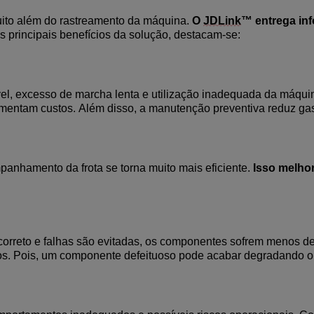
uito além do rastreamento da máquina.
O
JDLink
™ entrega in
s principais benefícios da solução, destacam-se:
ível, excesso de marcha lenta e utilização inadequada da máqu
umentam custos.
Além disso, a manutenção preventiva reduz ga
nhamento da frota se torna muito mais eficiente.
Isso melhor
orreto
e falhas são evitadas
, os componentes sofrem menos de
s.
Pois, um componente defeituoso pode acabar degradando ou