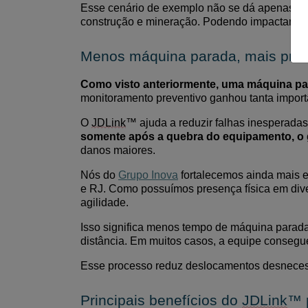
Esse cenário de exemplo não
se dá
apenas no
construção e mineração. Podendo impactar di
Menos máquina parada, mais prod
Como visto anteriormente, u
ma máquina par
monitoramento preventivo ganhou tanta import
O
JDLink
™ ajuda a reduzir falhas inesperad
somente após a quebra do equipamento, o g
danos maiores.
Nós
do
Grupo Inova
fortalece
mos
ainda mais e
e RJ
. Como possu
ímos
presença física e
m div
agilidade.
Isso significa menos tempo de máquina parada
distância. Em muitos casos, a equipe consegue
Esse processo reduz deslocamentos desnecessá
Principais benefícios do
JDLink
™ p