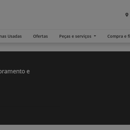
nas Usadas
Ofertas
Peças e serviços
Compra e 
toramento e