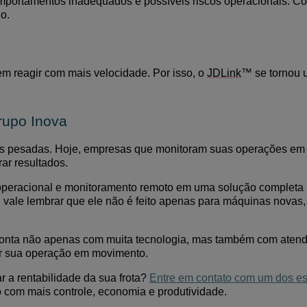
omportamentos inadequados e possíveis riscos operacionais. C
o.
 reagir com mais velocidade. Por isso, o
JDLink
™ se tornou 
rupo Inova
as pesadas. Hoje, empresas que monitoram suas operações em 
ar resultados.
 operacional e monitoramento remoto em uma solução completa
, vale lembrar que ele não é feito apenas para máquinas nova
conta não apenas com
muita tecnologia
, mas também com aten
er sua operação em movimento.
a rentabilidade da sua frota?
Entre em contato com
um dos es
o com mais controle, economia e produtividade.