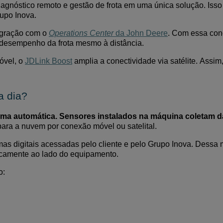
diagnóstico remoto e gestão de frota em uma única solução. Iss
rupo Inova.
tegração com o
Operations
Center
da John Deere
. Com essa con
desempenho da frota mesmo à distância.
óvel, o
JDLink Boost
amplia a conectividade via satélite. Assim
a dia?
rma automática. Sensores instalados na máquina coletam 
ara a nuvem por conexão móvel ou satelital.
as digitais acessadas pelo cliente e pelo Grupo Inova. Dessa 
sicamente ao lado do equipamento.
o: