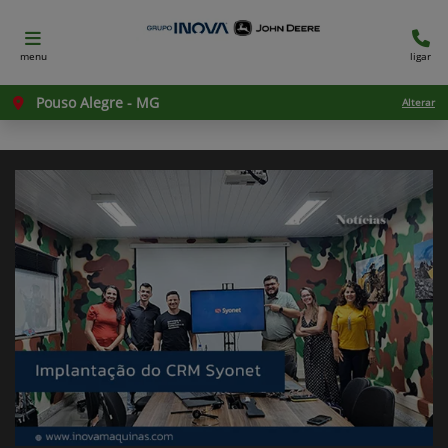
menu
ligar
Pouso Alegre - MG
Alterar