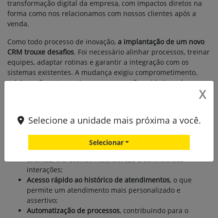
transformação digital da empresa, com impactos diretos na
forma como nos relacionamos com nossos clientes após a
venda.
Como todo processo de inovação,
a implantação de um novo
CRM trouxe desafios
. Foi necessário alinhar processos, treinar
equipes, adaptar rotinas e garantir a integração com os
sistemas existentes. A mudança exigiu comprometimento,
colaboração entre os times e uma gestão cuidadosa da
X
transição — tudo isso enquanto mantínhamos a operação em
pleno funcionamento.
Selecione a unidade mais próxima a você.
Apesar dos obstáculos naturais de uma implantação dessa
magnitude, os
benefícios já são visíveis
:
Selecionar
Gestão centralizada e organizada dos contatos com os
clientes
, oferecendo mais clareza e controle das
interações;
Acesso rápido ao histórico de atendimentos
, o que
permite um atendimento mais personalizado e
assertivo;
Automatização de processos
, contribuindo para o