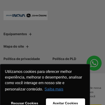
Equipamentos
Mapa do site
Política de privacidade
Política de PLD
Utilizamos cookies para oferecer melhor
experiência, melhorar o desempenho, analisar
como você interage em nosso site e
No trânsito, enxergar o outro salva
Para otimizar sua experiência durante a navegação, fazemos uso de nossa
personalizar conteúdo.
Saiba mais
política de cookies e para proteger seus dados pessoais respeitamos
vidas.
nossa
política de privacidade
. Ao seguir com a navegação e visita você
concorda com nossas políticas.
Recusar Cookies
Aceitar Cookies