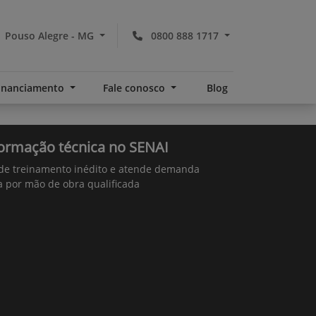
Pouso Alegre - MG
0800 888 1717
financiamento
Fale conosco
Blog
formação técnica no SENAI
 de treinamento inédito e atende demanda
a por mão de obra qualificada