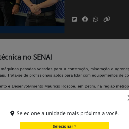
técnica no SENAI
e máquinas pesadas voltadas para a construção, mineração e agroneg
erais. Trata-se de profissionais aptos para lidar com equipamentos de 
nto e Desenvolvimento Maurício Roscoe, em Betim, na região metropo
 Federação das Indústrias do Estado de Minas Gerais (Fiemg) tem como 
de área construída e mais de 13.500m² de área livre destinada às p
te, os estudantes terão cursos nas áreas de operação e manutenção 
Selecione a unidade mais próxima a você.
derada inédita no Brasil para fins de formação técnica.
Selecionar
e projeto para ampliar o acesso a tecnologias e equipamentos utiliz