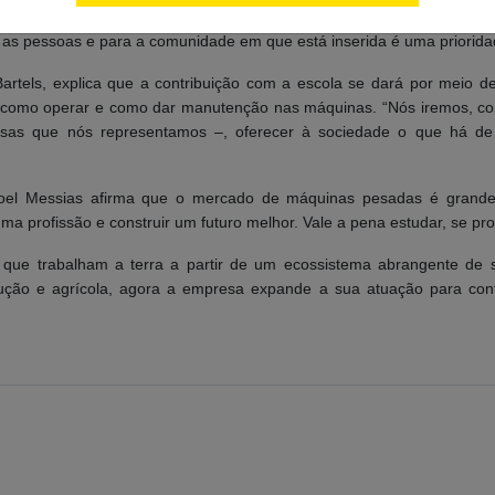
guração do novo centro atende a uma necessidade da indústria pesad
a as pessoas e para a comunidade em que está inserida é uma prioridade
 Bartels, explica que a contribuição com a escola se dará por meio 
de como operar e como dar manutenção nas máquinas. “Nós iremos, 
esas que nós representamos –, oferecer à sociedade o que há de 
noel Messias afirma que o mercado de máquinas pesadas é grande
a profissão e construir um futuro melhor. Vale a pena estudar, se profis
que trabalham a terra a partir de um ecossistema abrangente de 
rução e agrícola, agora a empresa expande a sua atuação para cont