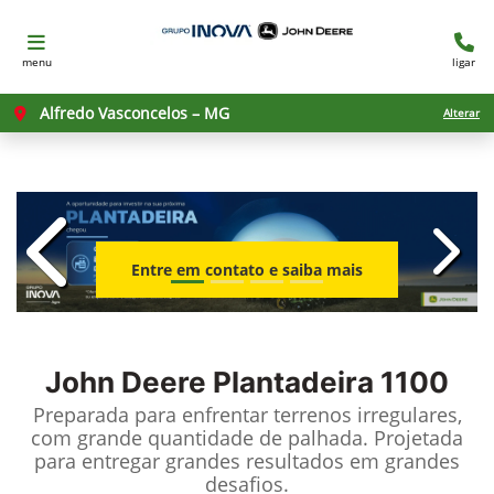
menu
ligar
Alfredo Vasconcelos – MG
Alterar
templates.template-01.components.c
templ
Entre em contato e saiba mais
John Deere
Plantadeira 1100