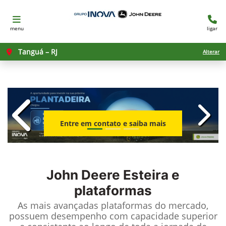
menu
ligar
Tanguá – RJ
Alterar
templates.template-01.components.c
templ
Entre em contato e saiba mais
John Deere
Esteira e