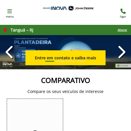
menu
ligar
Tanguá – RJ
Alterar
templates.template-01.components.carousel.texts.con
temp
Entre em contato e saiba mais
COMPARATIVO
Compare os seus veículos de interesse