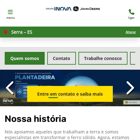
menu
ligar
Serra – ES
Alterar
Quem somos
Contato
Trabalhe conosco
Po
templates.template-01.components.carousel.texts.con
temp
Entre em contato e saiba mais
Nossa história
Nós apoiamos aqueles que trabalham a terra e somos
especialistas em transformar o ferro sólido. Agora, estamos