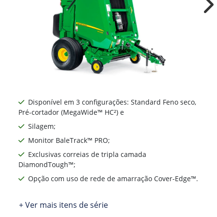
Ne
Disponível em 3 configurações: Standard Feno seco,
Pré-cortador (MegaWide™ HC²) e
Silagem;
Monitor BaleTrack™ PRO;
Exclusivas correias de tripla camada
DiamondTough™;
Opção com uso de rede de amarração Cover-Edge™.
+ Ver mais itens de série