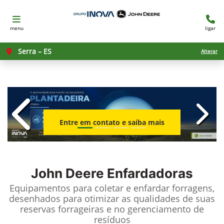
menu
ligar
Serra – ES
Alterar
templates.template-01.components.c
templ
Entre em contato e saiba mais
John Deere
Enfardadoras
Equipamentos para coletar e enfardar forragens,
desenhados para otimizar as qualidades de suas
reservas forrageiras e no gerenciamento de
resíduos