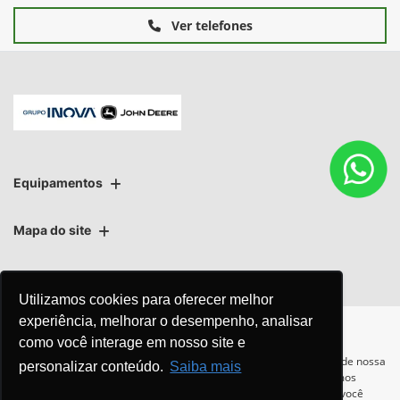
Ver telefones
Equipamentos
Mapa do site
Política de privacidade
Política de PLD
Utilizamos cookies para oferecer melhor
experiência, melhorar o desempenho, analisar
como você interage em nosso site e
Para otimizar sua experiência durante a navegação, fazemos uso de nossa
personalizar conteúdo.
Saiba mais
política de cookies e para proteger seus dados pessoais respeitamos
No trânsito, enxergar o outro
nossa
política de privacidade
. Ao seguir com a navegação e visita você