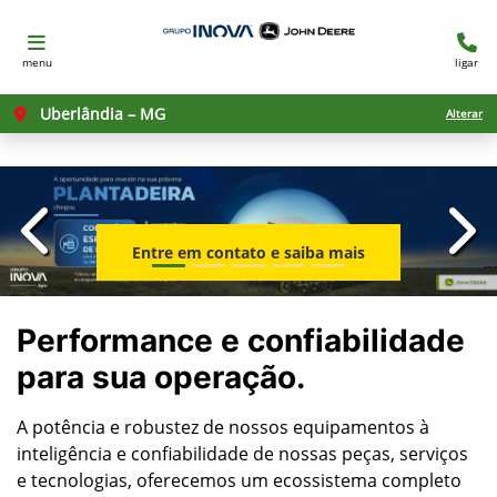
menu
ligar
Uberlândia – MG
Alterar
templates.template-01.components.carousel.texts.con
temp
Entre em contato e saiba mais
Performance e confiabilidade
para sua operação.
A potência e robustez de nossos equipamentos à
inteligência e confiabilidade de nossas peças, serviços
e tecnologias, oferecemos um ecossistema completo