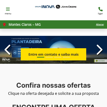
menu
ligar
Montes Claros – MG
Alterar
templates.template-01.components.carousel.texts.con
temp
Entre em contato e saiba mais
Confira nossas ofertas
Clique na oferta desejada e solicite a sua proposta