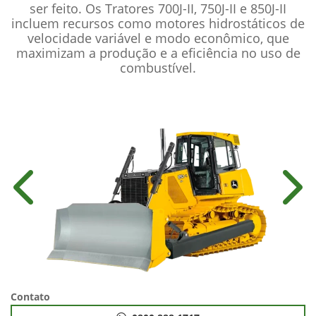
ser feito. Os Tratores 700J-II, 750J-II e 850J-II
incluem recursos como motores hidrostáticos de
velocidade variável e modo econômico, que
maximizam a produção e a eficiência no uso de
combustível.
Anterior
Próx
Contato