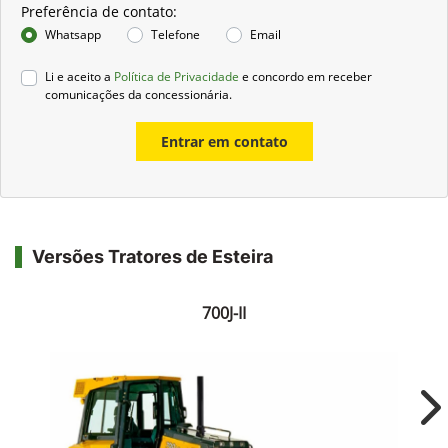
Preferência de contato:
Whatsapp
Telefone
Email
Li e aceito a
Política de Privacidade
e concordo em receber
comunicações da concessionária.
Entrar em contato
Versões Tratores de Esteira
700J-II
Ne