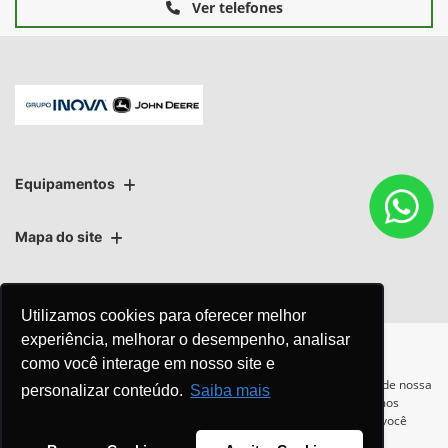
Ver telefones
Equipamentos
Mapa do site
Política de privacidade
Política de PLD
Utilizamos cookies para oferecer melhor
experiência, melhorar o desempenho, analisar
como você interage em nosso site e
Para otimizar sua experiência durante a navegação, fazemos uso de nossa
personalizar conteúdo.
Saiba mais
política de cookies e para proteger seus dados pessoais respeitamos
No trânsito, enxergar o outro
nossa
política de privacidade
. Ao seguir com a navegação e visita você
salva vidas.
concorda com nossas políticas.