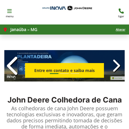
menu
ligar
Janaúba – MG
Alterar
templates.template-01.components.c
templ
Entre em contato e saiba mais
John Deere
Colhedora de Cana