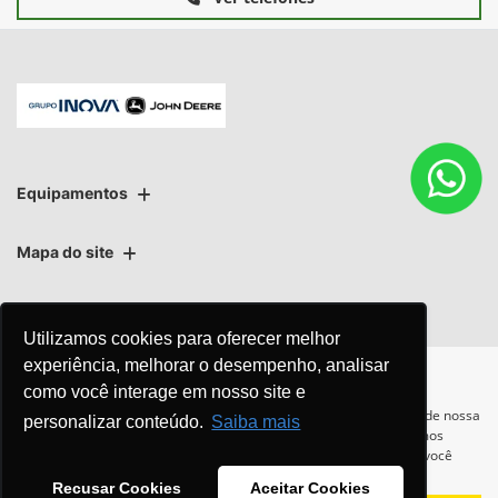
Ver telefones
Equipamentos
Utilizamos cookies para oferecer melhor
Mapa do site
experiência, melhorar o desempenho, analisar
como você interage em nosso site e
Política de privacidade
Política de PLD
Para otimizar sua experiência durante a navegação, fazemos uso de nossa
personalizar conteúdo.
Saiba mais
política de cookies e para proteger seus dados pessoais respeitamos
nossa
política de privacidade
. Ao seguir com a navegação e visita você
concorda com nossas políticas.
Recusar Cookies
Aceitar Cookies